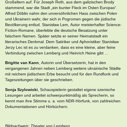
Großeltern auf. Für Joseph Roth, aus dem galizischen Brody
stammend, war die Stadt „ein bunter Fleck im Osten Europas“.
Alfred Döblin nahm den unversöhnlichen Hass zwischen Polen
und Ukrainern wahr, der sich in Pogromen gegen die jüdische
Bevölkerung entlud. Stanisław Lem, Autor meisterhafter Science-
Fiction-Romane, überlebte die deutsche Besatzung unter
falschem Namen. Später setzte er seiner Heimatstadt ein
literarisches Denkmal. Dem Satiriker und Aphoristiker Stanisław
Jerzy Lec ist es zu verdanken, dass es eine kleine, aber feine
Verbindung zwischen Lemberg und Heinrich Heine gibt …
Brigitte van Kann
, Autorin und Übersetzerin, hat in den
vergangenen Jahren neben Lemberg weitere ukrainische Städte
mit reichem jüdischem Erbe besucht und für den Rundfunk und
Tageszeitungen über sie geschrieben.
Sonja Szylowicki
, Schauspielerin gestaltet eigene szenische
Lesungen und arbeitet schwerpunktmäßig als Sprecherin, so
kennt man ihre Stimme u. a. vom NDR-Hörfunk, von zahlreichen
Dokumentationen und Hörbüchern.
Bildnachweis: Theater von Lemberg