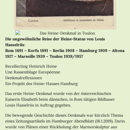
Die ungewöhnliche Reise der Heine-Statue von Louis
Hasselriis:
Rom 1891 – Korfu 1891 – Berlin 1908 – Hamburg 1909 – Altona
1927 – Marseille 1939 – Toulon 1939/1957
Recollecting Heinrich Heine
Une Rassemblage Européenne
Denkmalreflexionen
Ein Projekt des Heine-Hauses Hamburg
Das erste Heine-Denkmal wurde von der österreichischen
Kaiserin Elisabeth beim dänischen, in Rom tätigen Bildhauer
Louis Hasselriis in Auftrag gegeben.
Die bewegende Geschichte dieses Denkmals war kürzlich Thema
eines Zeitungsartikels im Hamburger Abendblatt (18.1.2019). Darin
wurde von Plänen einer Rückholung der Marmorskulptur aus