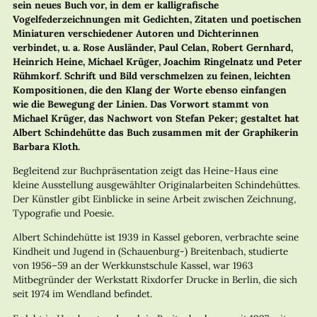
sein neues Buch vor, in dem er kalligrafische
Vogelfederzeichnungen mit Gedichten, Zitaten und poetischen
Miniaturen verschiedener Autoren und Dichterinnen
verbindet, u. a. Rose Ausländer, Paul Celan, Robert Gernhard,
Heinrich Heine, Michael Krüger, Joachim Ringelnatz und Peter
Rühmkorf. Schrift und Bild verschmelzen zu feinen, leichten
Kompositionen, die den Klang der Worte ebenso einfangen
wie die Bewegung der Linien. Das Vorwort stammt von
Michael Krüger, das Nachwort von Stefan Peker; gestaltet hat
Albert Schindehütte das Buch zusammen mit der Graphikerin
Barbara Kloth.
Begleitend zur Buchpräsentation zeigt das Heine-Haus eine
kleine Ausstellung ausgewählter Originalarbeiten Schindehüttes.
Der Künstler gibt Einblicke in seine Arbeit zwischen Zeichnung,
Typografie und Poesie.
Albert Schindehütte ist 1939 in Kassel geboren, verbrachte seine
Kindheit und Jugend in (Schauenburg-) Breitenbach, studierte
von 1956–59 an der Werkkunstschule Kassel, war 1963
Mitbegründer der Werkstatt Rixdorfer Drucke in Berlin, die sich
seit 1974 im Wendland befindet.