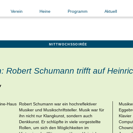
Verein
Heine
Programm
Aktuell
MITTWOCHSSOIRÉE
n: Robert Schumann trifft auf Heinri
r
Robert Schumann war ein hochreflektiver
Musikw
Musiker und Musikschriftsteller. Musik war für
Eggebre
ihn nicht nur Klangkunst, sondern auch
Klavier
Denkkunst. Er schlüpfte in viele vorgestellte
Comput
Rollen, um sich den Möglichkeiten im
Chownin