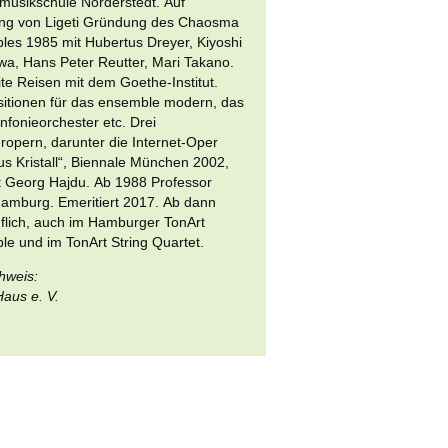
usikschule Norderstedt. Auf
ng von Ligeti Gründung des Chaosma
es 1985 mit Hubertus Dreyer, Kiyoshi
a, Hans Peter Reutter, Mari Takano.
te Reisen mit dem Goethe-Institut.
itionen für das ensemble modern, das
fonieorchester etc. Drei
pern, darunter die Internet-Oper
s Kristall“, Biennale München 2002,
t Georg Hajdu. Ab 1988 Professor
amburg. Emeritiert 2017. Ab dann
uflich, auch im Hamburger TonArt
e und im TonArt String Quartet.
hweis:
aus e. V.