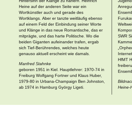
Hintersinn der Klänge zu nähern. Heinrich
Jugendm
Heine auf der anderen Seite war ein
Anregu
Wortkünstler auch und gerade des
Ensembl
Wortklangs. Aber er tanzte weitläufig ebenso
Furukaw
auf einem Feld der Einbindung seiner Worte
Weltwei
und Klänge in das neue Romantische, das er
Kompos
mitprägte, und das harte Politische. Wo die
SWR Sin
beiden Giganten aufeinander trafen, ergab
Kammero
sich Tief-Berührendes, welches heute
„Orpheu
genauso aktuell erscheint wie damals.
Interne
HfMT H
Manfred Stahnke
freiber
geboren 1951 in Kiel. Hauptlehrer: 1970-74 in
Ensembl
Freiburg Wolfgang Fortner und Klaus Huber,
1979-80 in Urbana-Champaign Ben Johnston,
Bildnac
ab 1974 in Hamburg György Ligeti.
Heine-H