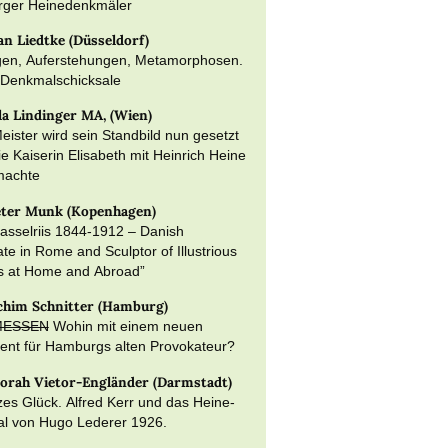
ger Heinedenkmäler
an Liedtke (Düsseldorf)
gen, Auferstehungen, Metamorphosen.
 Denkmalschicksale
la Lindinger MA, (Wien)
ister wird sein Standbild nun gesetzt
e Kaiserin Elisabeth mit Heinrich Heine
 machte
eter Munk (Kopenhagen)
asselriis 1844-1912 – Danish
ate in Rome and Sculptor of Illustrious
s at Home and Abroad”
achim Schnitter (Hamburg)
MESSEN
Wohin mit einem neuen
nt für Hamburgs alten Provokateur?
borah Vietor-Engländer (Darmstadt)
zes Glück. Alfred Kerr und das Heine-
l von Hugo Lederer 1926.