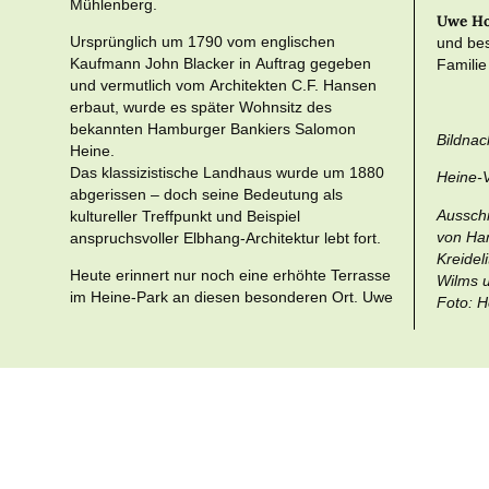
Mühlenberg.
Uwe Ho
Ursprünglich um 1790 vom englischen
und bes
Kaufmann John Blacker in Auftrag gegeben
Familie
und vermutlich vom Architekten C.F. Hansen
erbaut, wurde es später Wohnsitz des
bekannten Hamburger Bankiers Salomon
Bildnac
Heine.
Das klassizistische Landhaus wurde um 1880
Heine-V
abgerissen – doch seine Bedeutung als
Ausschn
kultureller Treffpunkt und Beispiel
von Ha
anspruchsvoller Elbhang-Architektur lebt fort.
Kreidel
Heute erinnert nur noch eine erhöhte Terrasse
Wilms 
im Heine-Park an diesen besonderen Ort. Uwe
Foto: H